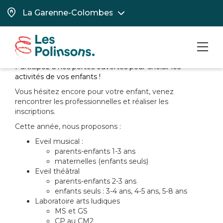
Portes ouvertes activités
2026-2027
Samedi 5 septembre entre 10h et 12h :
pré-
MEN
inscrivez vous
Participez à nos portes ouvertes pour choisir les
activités de vos enfants !
Vous hésitez encore pour votre enfant, venez
rencontrer les professionnelles et réaliser les
inscriptions.
Cette année, nous proposons :
Eveil musical :
parents-enfants 1-3 ans
maternelles (enfants seuls)
Eveil théâtral
parents-enfants 2-3 ans
enfants seuls : 3-4 ans, 4-5 ans, 5-8 ans
Laboratoire arts ludiques
MS et GS
CP au CM2