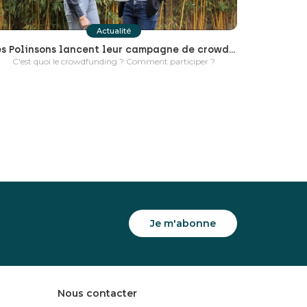
Actualité
Les Polinsons lancent leur campagne de crowdfunding !
C'est quoi le crowdfunding ? Comment participer ?
Je m'abonne
Nous contacter