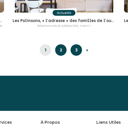
Actualité
r pour consolider la confiance en soi de son enfant
Les Polinsons, « l’adresse » des familles de l’ouest parisien !
de
Sélectionnés et plebiscités, merci !
1
2
3
»
rvices
À Propos
Liens Utiles