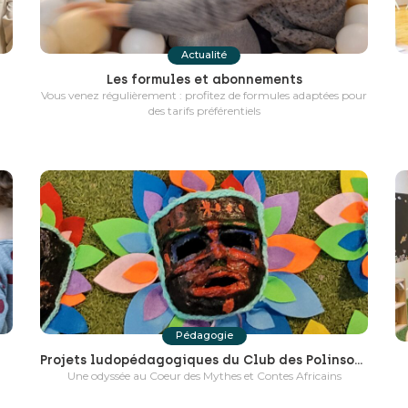
Actualité
Les formules et abonnements
Vous venez régulièrement : profitez de formules adaptées pour
des tarifs préférentiels
Pédagogie
Projets ludopédagogiques du Club des Polinsons – 1er trimestre 2023/2024
Une odyssée au Coeur des Mythes et Contes Africains