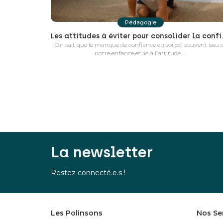
Pédagogie
Les attitudes à évite
On sait que le manque de confiance en soi est souvent issu 
notre enfance et lié à l’attitude ...
La newsletter
Restez connecté.e.s !
Les Polinsons
Nos Se