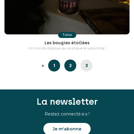
Tutos
Les bougies étoilées
Un tuto écologique qui pratique le upcycling !
«
1
2
3
La newsletter
Restez connecté.e.s !
Je m'abonne