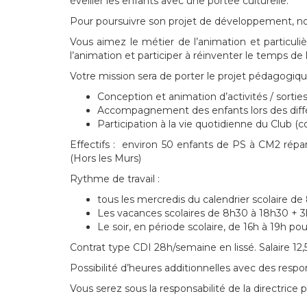
éveiller les enfants avec une portée culturelle.
Pour poursuivre son projet de développement, nou
Vous aimez le métier de l’animation et particul
l’animation et participer à réinventer le temps de lo
Votre mission sera de porter le projet pédagogiq
Conception et animation d’activités / sortie
Accompagnement des enfants lors des différ
Participation à la vie quotidienne du Club (
Effectifs : environ 50 enfants de PS à CM2 rép
(Hors les Murs)
Rythme de travail :
tous les mercredis du calendrier scolaire de 
Les vacances scolaires de 8h30 à 18h30 + 
Le soir, en période scolaire, de 16h à 19h pour
Contrat type CDI 28h/semaine en lissé. Salaire 12,
Possibilité d’heures additionnelles avec des resp
Vous serez sous la responsabilité de la directrice