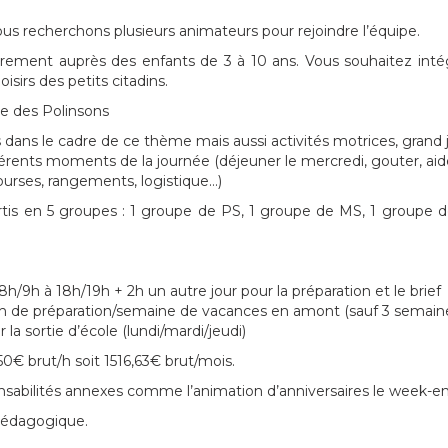
s recherchons plusieurs animateurs pour rejoindre l’équipe.
ièrement auprès des enfants de 3 à 10 ans. Vous souhaitez in
isirs des petits citadins.
ue des Polinsons
s dans le cadre de ce thème mais aussi activités motrices, grand j
ents moments de la journée (déjeuner le mercredi, gouter, aide 
courses, rangements, logistique…)
artis en 5 groupes : 1 groupe de PS, 1 groupe de MS, 1 groupe
8h/9h à 18h/19h + 2h un autre jour pour la préparation et le brief
3h de préparation/semaine de vacances en amont (sauf 3 semaine
 la sortie d’école (lundi/mardi/jeudi)
50€ brut/h soit 1516,63€ brut/mois.
onsabilités annexes comme l’animation d’anniversaires le week-en
 pédagogique.