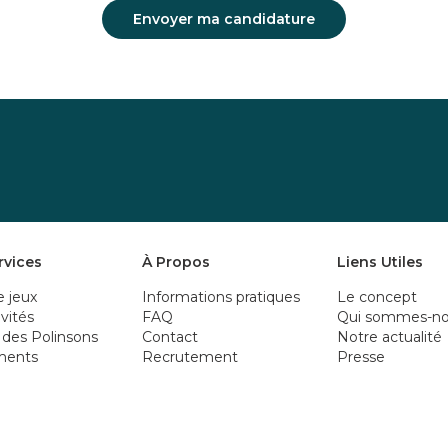
Envoyer ma candidature
rvices
À Propos
Liens Utiles
e jeux
Informations pratiques
Le concept
ivités
FAQ
Qui sommes-no
 des Polinsons
Contact
Notre actualité
ments
Recrutement
Presse